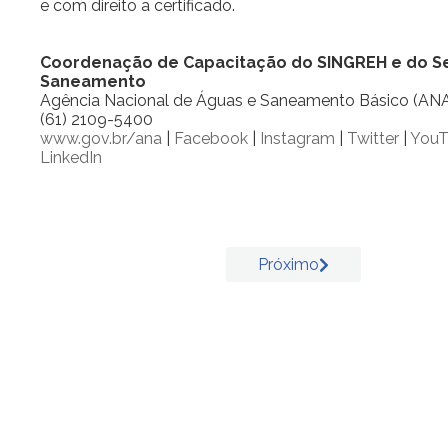
e com direito a certificado.
Coordenação de Capacitação do SINGREH e do S
Saneamento
Agência Nacional de Águas e Saneamento Básico (AN
(61) 2109-5400
www.gov.br/ana
|
Facebook
|
Instagram
|
Twitter
|
YouT
LinkedIn
Próximo
Próximo
artigo:
Comunicado
–
Indisponibilidade
do
Ambiente
Virtual
de
Aprendizagem